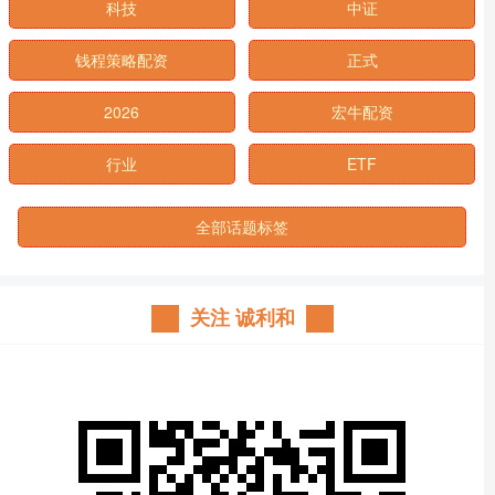
科技
中证
钱程策略配资
正式
2026
宏牛配资
行业
ETF
全部话题标签
关注 诚利和