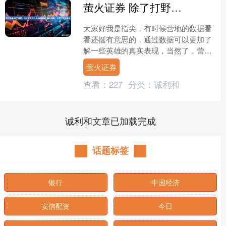
萤火证券 除了打野，谁才是真正的人头收割机？婉儿领跑，马可上榜太意外
大家好我是指尖，有时候营地的数据看
看还挺有意思的，通过数据可以更加了
解一些英雄的真实表现，当然了，营地
数据都是基于全分段，对于高端局玩家
萤火证券
这些并没有什么参考性。 ....
查看：
227
分类：
诚利和
诚利和文章已加载完成
话题标签
银行
中国经济
安信配资
今日