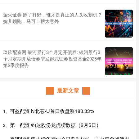
萤火证券 除了打野，谁才是真正的人头收割机？
婉儿领跑，马可上榜太意外
玖玖配资网 银河景行3个月定开债券: 银河景行3
个月定期开放债券型发起式证券投资基金2025年
第2季度报告
最新文章
可盈配资 N北芯-U首日收盘涨183.33%
1、
第一配资 钧达股份龙虎榜数据（2月5日）
2、
靠谱配资 电力设备行业今日跌3.41%，主力资金净流出