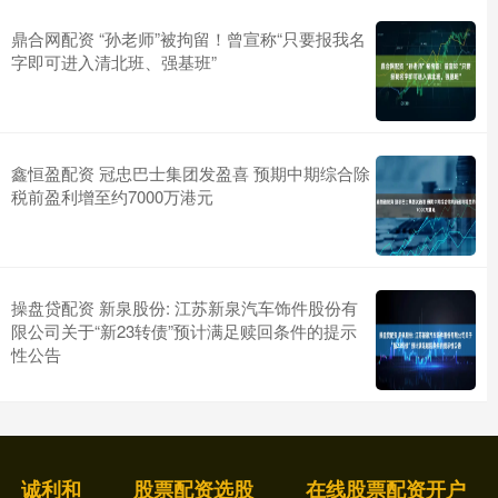
鼎合网配资 “孙老师”被拘留！曾宣称“只要报我名
字即可进入清北班、强基班”
鑫恒盈配资 冠忠巴士集团发盈喜 预期中期综合除
税前盈利增至约7000万港元
操盘贷配资 新泉股份: 江苏新泉汽车饰件股份有
限公司关于“新23转债”预计满足赎回条件的提示
性公告
诚利和
股票配资选股
在线股票配资开户