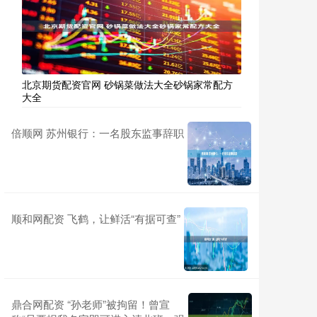
北京期货配资官网 砂锅菜做法大全砂锅家常配方
大全
倍顺网 苏州银行：一名股东监事辞职
顺和网配资 飞鹤，让鲜活“有据可查”
鼎合网配资 “孙老师”被拘留！曾宣