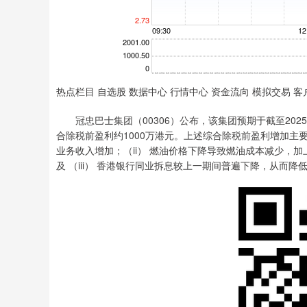
热点栏目 自选股 数据中心 行情中心 资金流向 模拟交易 客
冠忠巴士集团（00306）公布，该集团预期于截至2025年
合除税前盈利约1000万港元。上述综合除税前盈利增加主
业务收入增加；（ii） 燃油价格下降导致燃油成本减少，
及 （iii） 香港银行同业拆息较上一期间普遍下降，从而