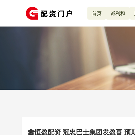
首页
诚利和
鑫恒盈配资 冠忠巴士集团发盈喜 预