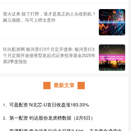
萤火证券 除了打野，谁才是真正的人头收割机？
婉儿领跑，马可上榜太意外
玖玖配资网 银河景行3个月定开债券: 银河景行3
个月定期开放债券型发起式证券投资基金2025年
第2季度报告
最新文章
可盈配资 N北芯-U首日收盘涨183.33%
1、
第一配资 钧达股份龙虎榜数据（2月5日）
2、
靠谱配资 电力设备行业今日跌3.41%，主力资金净流出