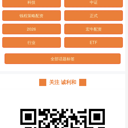
科技
中证
钱程策略配资
正式
2026
宏牛配资
行业
ETF
全部话题标签
关注 诚利和