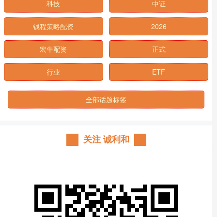
科技
中证
钱程策略配资
2026
宏牛配资
正式
行业
ETF
全部话题标签
关注 诚利和