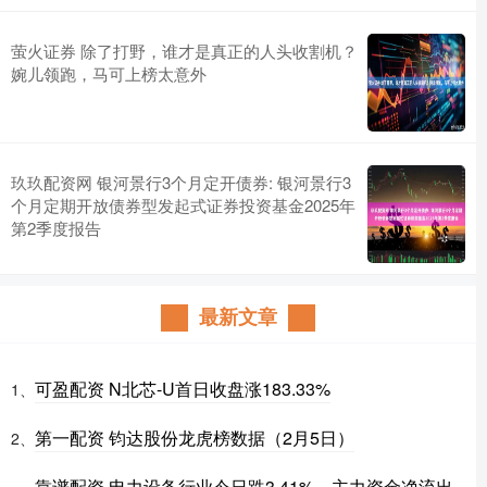
萤火证券 除了打野，谁才是真正的人头收割机？
婉儿领跑，马可上榜太意外
玖玖配资网 银河景行3个月定开债券: 银河景行3
个月定期开放债券型发起式证券投资基金2025年
第2季度报告
最新文章
可盈配资 N北芯-U首日收盘涨183.33%
1、
第一配资 钧达股份龙虎榜数据（2月5日）
2、
靠谱配资 电力设备行业今日跌3.41%，主力资金净流出