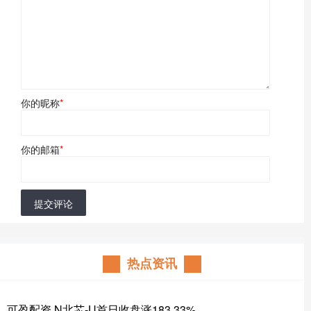
你的昵称
*
你的邮箱
*
提交评论
热点资讯
可盈配资 N北芯-U首日收盘涨183.33%