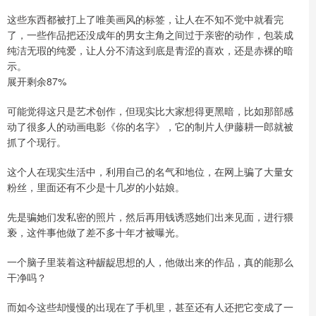
这些东西都被打上了唯美画风的标签，让人在不知不觉中就看完
了，一些作品把还没成年的男女主角之间过于亲密的动作，包装成
纯洁无瑕的纯爱，让人分不清这到底是青涩的喜欢，还是赤裸的暗
示。
展开剩余87%
可能觉得这只是艺术创作，但现实比大家想得更黑暗，比如那部感
动了很多人的动画电影《你的名字》，它的制片人伊藤耕一郎就被
抓了个现行。
这个人在现实生活中，利用自己的名气和地位，在网上骗了大量女
粉丝，里面还有不少是十几岁的小姑娘。
先是骗她们发私密的照片，然后再用钱诱惑她们出来见面，进行猥
亵，这件事他做了差不多十年才被曝光。
一个脑子里装着这种龌龊思想的人，他做出来的作品，真的能那么
干净吗？
而如今这些却慢慢的出现在了手机里，甚至还有人还把它变成了一