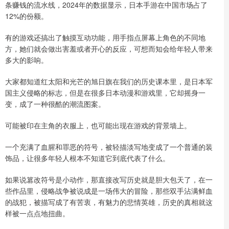
条赚钱的流水线，2024年的数据显示，日本手游在中国市场占了
12%的份额。
有的游戏还搞出了触摸互动功能，用手指点屏幕上角色的不同地
方，她们就会做出害羞或者开心的反应，可想而知会给年轻人带来
多大的影响。
大家都知道红太阳和光芒的旭日旗在我们的历史课本里，是日本军
国主义侵略的标志，但是在很多日本动漫和游戏里，它却摇身一
变，成了一种很酷的潮流图案。
可能被印在主角的衣服上，也可能出现在游戏的背景墙上。
一个充满了血腥和罪恶的符号，被轻描淡写地变成了一个普通的装
饰品，让很多年轻人根本不知道它到底代表了什么。
如果说篡改符号是小动作，那直接改写历史就是胆大包天了，在一
些作品里，侵略战争被说成是一场伟大的冒险，那些双手沾满鲜血
的战犯，被描写成了有苦衷，有魅力的悲情英雄，历史的真相就这
样被一点点地扭曲。